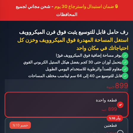
🔒
ضمان استبدال واسترجاع 30 يوم
- شحن مجاني لجميع
المحافظات
رف حامل قابل للتوسيع يثبت فوق فرن الميكروويف
عملي
استغل المساحة المهدرة فوق الميكروويف وخزن كل
احتياجاتك في مكان واحد
يوفر مساحة إضافية فوق الميكروويف فورًا
يتحمل أوزان حتى 30 كجم بفضل هيكل الستيل الكربوني القوي
مقاوم للصدأ والرطوبة للاستخدام اليومي الطويل
قابل للتوسيع من 40 إلى 64 سم ليناسب مختلف المساحات
899
جنيه
قطعة واحدة
✓
899
جنيه
وفّر 10%
قطعتين
خصم 10%