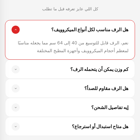
كل اللي عايز تعرفه قبل ما تطلب
هل الرف مناسب لكل أنواع الميكروويف؟
نعم، الرف قابل للتوسيع من 40 إلى 64 سم مما يجعله مناسبًا
لمعظم أحجام الميكروويف وأجهزة المطبخ المختلفة
كم وزن يمكن أن يتحمله الرف؟
الرف مصنوع من ستيل كربوني قوي ويتحمل حتى 30 كجم لذلك
هل الرف مقاوم للصدأ؟
يمكنه حمل الميكروويف والتوابل وأدوات المطبخ بثبات وأمان
نعم، مصنوع من خامات عالية الجودة مقاومة للصدأ والرطوبة
إيه تفاصيل الشحن؟
لتدوم لفترات طويلة مع الاستخدام اليومي
الشحن لكل المحافظات — القاهرة والجيزة والقليوبية من 1-3
هل متاح استبدال أو استرجاع؟
أيام، وباقي المحافظات من 2-5 أيام
متاح استبدال واسترجاع لمدة 30 يوم من تاريخ الاستلام في حالة