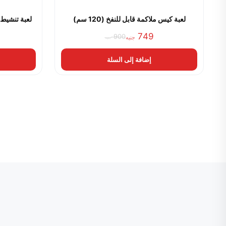
لعبة كيس ملاكمة قابل للنفخ (120 سم)
لعبة تنشيط 
749
900
جنيه
جنيه
السعر
السعر
الحالي
الأصلي
إضافة إلى السلة
هو:
هو:
749 جنيه.
900 جنيه.