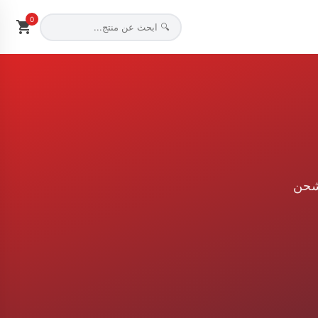
0
لشحن