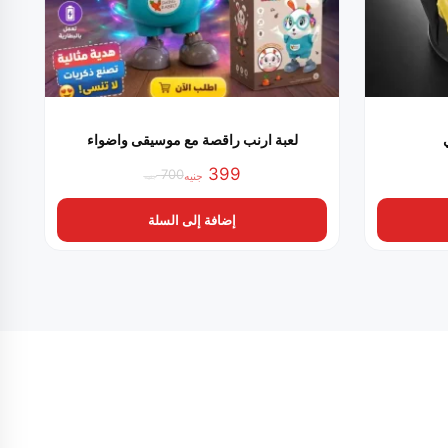
لعبة ارنب راقصة مع موسيقى واضواء
399
700
جنيه
جنيه
السعر
السعر
الحالي
الأصلي
إضافة إلى السلة
هو:
هو:
700 جنيه.
399 جنيه.