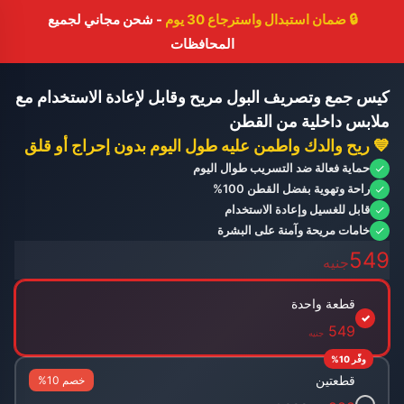
🔒
ضمان استبدال واسترجاع 30 يوم
- شحن مجاني لجميع
المحافظات
كيس جمع وتصريف البول مريح وقابل لإعادة الاستخدام مع
عملي
ملابس داخلية من القطن
💙 ريح والدك واطمن عليه طول اليوم بدون إحراج أو قلق
حماية فعالة ضد التسريب طوال اليوم
راحة وتهوية بفضل القطن 100%
قابل للغسيل وإعادة الاستخدام
خامات مريحة وآمنة على البشرة
549
جنيه
قطعة واحدة
✓
549
جنيه
وفّر 10%
قطعتين
خصم 10%