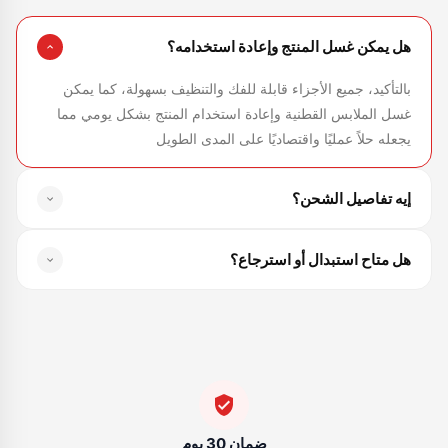
هل يمكن غسل المنتج وإعادة استخدامه؟
بالتأكيد، جميع الأجزاء قابلة للفك والتنظيف بسهولة، كما يمكن
غسل الملابس القطنية وإعادة استخدام المنتج بشكل يومي مما
يجعله حلاً عمليًا واقتصاديًا على المدى الطويل
إيه تفاصيل الشحن؟
الشحن لكل المحافظات — القاهرة والجيزة والقليوبية من 1-3
هل متاح استبدال أو استرجاع؟
أيام، وباقي المحافظات من 2-5 أيام
متاح استبدال واسترجاع لمدة 30 يوم من تاريخ الاستلام في حالة
وجود عيب تصنيع
ضمان 30 يوم