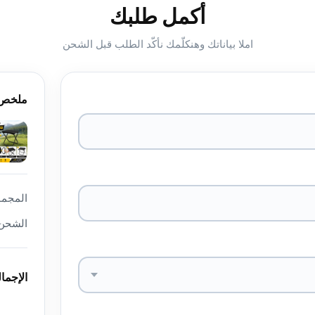
أكمل طلبك
املا بياناتك وهنكلّمك نأكّد الطلب قبل الشحن
ملخص 
المجمو
الشحن
الإجما