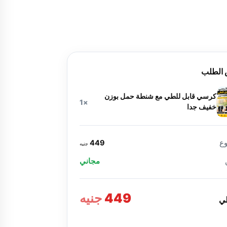
الطلب
كرسي قابل للطي مع شنطة حمل بوزن
×1
خفيف جدا
ع
449
جنيه
مجاني
449
جنيه
لي