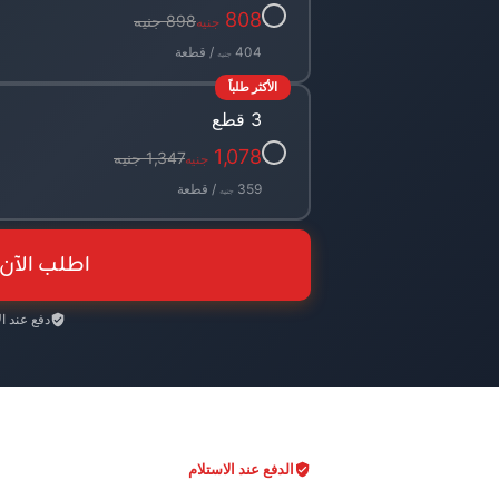
✓
808
898 جنيه
جنيه
404
/ قطعة
جنيه
الأكثر طلباً
3 قطع
✓
1,078
1,347 جنيه
جنيه
359
/ قطعة
جنيه
اطلب الآن
دفع عند ا
الدفع عند الاستلام