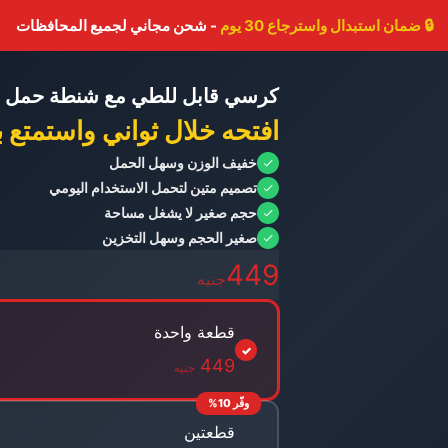
🔒
ضمان استبدال واسترجاع 30 يوم
- شحن مجاني لجميع المحافظات
كرسي قابل للطي مع شنطة حمل ب
عملي
افتحه خلال ثواني واستمتع 
خفيف الوزن وسهل الحمل
تصميم متين لتحمل الاستخدام اليومي
حجم صغير لا يشغل مساحة
صغير الحجم وسهل التخزين
449
جنيه
قطعة واحدة
✓
449
جنيه
وفّر 10%
قطعتين